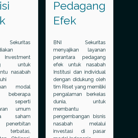
si
Pedagang
k
Efek
Sekuritas
BNI Sekuritas
iakan
menyajikan layanan
n Investment
perantara pedagang
ing untuk
efek untuk nasabah
ntu nasabah
Institusi dan individual
uhi
dengan didukung oleh
uhan modal
tim Riset yang memiliki
ui beberapa
pengalaman berkelas
, seperti
dunia, untuk
aran umum
membantu
ana saham
pengembangan bisnis
 penerbitan
nasabah melalui