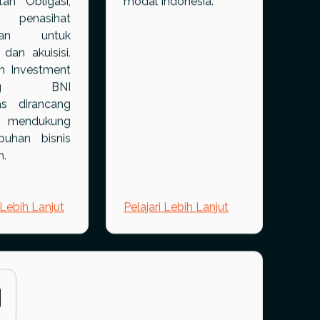
 terbatas,
investasi di pasar
tan Obligasi,
modal Indonesia.
 penasihat
gan untuk
dan akuisisi.
n Investment
ing BNI
tas dirancang
 mendukung
buhan bisnis
h.
 Lebih Lanjut
Pelajari Lebih Lanjut