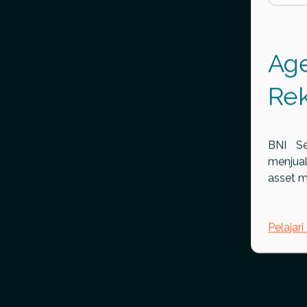
Age
Re
BNI Se
menjual
asset 
Pelajari