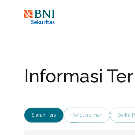
Anda dapat melakukan investasi Saham, 
aplikasi. Mulai investasi Anda #Bersam
r
—
July 06, 2026
Kenali S
Pelajari
Unduh BIONS
Informasi Te
Siaran Pers
Pengumuman
Berita 