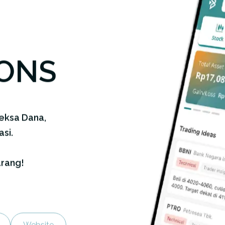
IONS
eksa Dana,
asi.
arang!