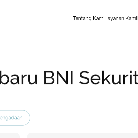
Reksa Dana, Obligasi, dan EBA SP Ritel dalam s
aBIONS sekarang!
aham Dividen, Pendekatan Lebih Ramah Bagi Investor 
Tentang Kami
Layanan Kami
rbaru BNI Sekuri
Pengadaan