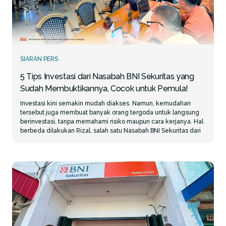
SIARAN PERS
5 Tips Investasi dari Nasabah BNI Sekuritas yang
Sudah Membuktikannya, Cocok untuk Pemula!
Investasi kini semakin mudah diakses. Namun, kemudahan
tersebut juga membuat banyak orang tergoda untuk langsung
berinvestasi, tanpa memahami risiko maupun cara kerjanya. Hal
berbeda dilakukan Rizal, salah satu Nasabah BNI Sekuritas dari
Medan. Meski sudah pensiun sejak 2020, Rizal justru semakin
aktif mempelajari dunia investasi. Bahkan, dirinya turut
mengajak sang anak untuk ikut belajar trading. Menurutnya,
kunci berinvestasi bukanlah modal besar atau mengejar
keuntungan dalam waktu singkat, melainkan kemauan untuk
terus belajar secara konsisten. Berikut lima tips investasi ala
Rizal yang bisa diterapkan, terutama bagi investor pemula. 1.
Jangan Terburu-buru Trading, Pahami Dulu Ilmunya Sebelum
bergabung dengan BNI Sekuritas, Rizal sudah mencoba
berbagai instrumen investasi, termasuk aset kripto. Namun, ia