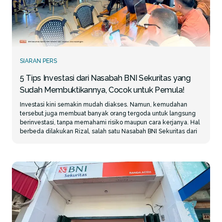
SIARAN PERS
5 Tips Investasi dari Nasabah BNI Sekuritas yang
Sudah Membuktikannya, Cocok untuk Pemula!
Investasi kini semakin mudah diakses. Namun, kemudahan
tersebut juga membuat banyak orang tergoda untuk langsung
berinvestasi, tanpa memahami risiko maupun cara kerjanya. Hal
berbeda dilakukan Rizal, salah satu Nasabah BNI Sekuritas dari
Medan. Meski sudah pensiun sejak 2020, Rizal justru semakin
Register BIONS
ID
aktif mempelajari dunia investasi. Bahkan, dirinya turut
mengajak sang anak untuk ikut belajar trading. Menurutnya,
kunci berinvestasi bukanlah modal besar atau mengejar
keuntungan dalam waktu singkat, melainkan kemauan untuk
terus belajar secara konsisten. Berikut lima tips investasi ala
Rizal yang bisa diterapkan, terutama bagi investor pemula. 1.
Jangan Terburu-buru Trading, Pahami Dulu Ilmunya Sebelum
bergabung dengan BNI Sekuritas, Rizal sudah mencoba
berbagai instrumen investasi, termasuk aset kripto. Namun, ia