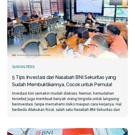
SIARAN PERS
5 Tips Investasi dari Nasabah BNI Sekuritas yang
Sudah Membuktikannya, Cocok untuk Pemula!
Investasi kini semakin mudah diakses. Namun, kemudahan
tersebut juga membuat banyak orang tergoda untuk langsung
berinvestasi, tanpa memahami risiko maupun cara kerjanya. Hal
Register BIONS
ID
berbeda dilakukan Rizal, salah satu Nasabah BNI Sekuritas dari
Medan. Meski sudah pensiun sejak 2020, Rizal justru semakin
aktif mempelajari dunia investasi. Bahkan, dirinya turut
mengajak sang anak untuk ikut belajar trading. Menurutnya,
kunci berinvestasi bukanlah modal besar atau mengejar